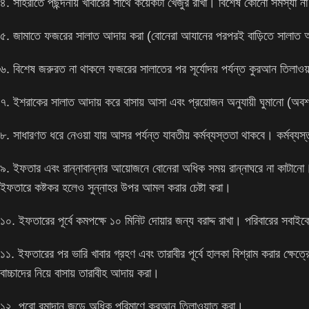
৪. সাহরীতে পছন্দনীয় খাবারের সাথে কয়েকটা খেজুর রাখা। বিশেষ কোনো সমস্যা ন
৫. জামাতে ফজরের সালাত আদায় করা (বোনেরা আযানের পরপরই বাড়িতে সালাত আ
৬. বিশেষ জরুরত না থাকলে ফজরের সালাতের পর সূর্যোদয় পর্যন্ত কুরআন তিলা
৭. ইশরাকের সালাত আদায় করে বাসায় আসা এবং প্রয়োজন অনুযায়ী ঘুমানো (অবশ্য
৮. সাধারণত ধরে নেওয়া যায় আসর পর্যন্ত যাবতীয় কর্মব্যস্ততা থাকবে। কর্মব্য
৯. ইফতার এবং রান্নাবান্নার আয়োজনে বোনেরা অধিক সময় রান্নাঘরে না কাটানো।
ইফতারে কষ্টকর হলেও সুন্নাহর উপর আমল করার চেষ্টা করা।
১০. ইফতারের পূর্বে কমপক্ষে ১০ মিনিট দোয়ার জন্য বরাদ্দ রাখা। পরিবারের সবা
১১. ইফতারের পর ভারি খাবার গ্রহণ এবং তারাবীর পূর্বে হালকা বিশ্রাম করার ক্ষেত
বাচ্চাদের নিয়ে বাসায় তারাবীহ আদায় করা।
১২. পুরো রমাদান জুড়ে অধিক পরিমাণে কুরআন তিলাওয়াত করা।