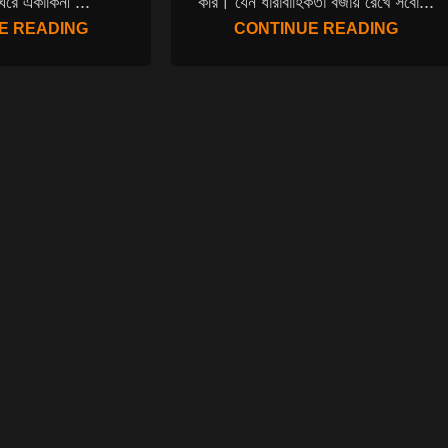
রে একাকিনী ...
করি। যেন ধারাবাহিকতা বজায় রেখে সর্বো...
E READING
CONTINUE READING