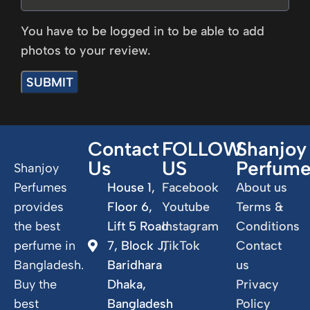
You have to be logged in to be able to add
photos to your review.
Contact
FOLLOW
Shanjoy
Us
US
Perfum
Shanjoy
Perfumes
House 1,
Facebook
About us
provides
Floor 6,
Youtube
Terms &
the best
Lift 5 Road
Instagram
Conditions
perfume in
7, Block J,
TikTok
Contact
Bangladesh.
Baridhara
us
Buy the
Dhaka,
Privacy
best
Bangladesh
Policy