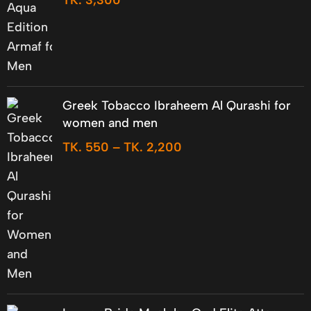
TK.
3,300
Greek Tobacco Ibraheem Al Qurashi for
women and men
TK.
550
–
TK.
2,200