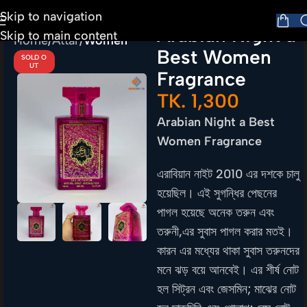
Skip to navigation
Arabian Night a
Skip to main content
Home
Attar
Women
Best Women
SOLD O
UT
Fragrance
TK.
1,300
Arabian Night a Best
Women Fragrance
এরাবিয়ান নাইট 2010 এর দশকে চালু
হয়েছিল। এই সুগন্ধির পেছনের
পাগল হয়েছে অনেক তরুন এবং
তরুনী,এর সুবাস পাগল করার মতই।
কারন এর মধ্যের থাকা সুবাস তরুনদের
মনে ঝড় বয়ে আনবেই। এর শীর্ষ নোট
হল সিট্রন এবং জেসমিন; মাঝের নোট