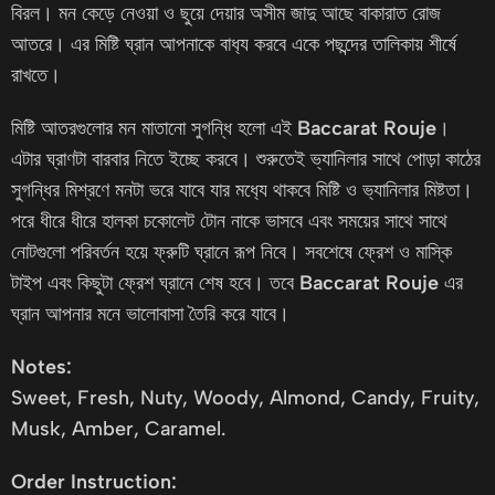
বিরল। মন কেড়ে নেওয়া ও ছুয়ে দেয়ার অসীম জাদু আছে বাকারাত রোজ
আতরে। এর মিষ্টি ঘ্রান আপনাকে বাধ‍্য করবে একে পছন্দের তালিকায় শীর্ষে
রাখতে।
মিষ্টি আতরগুলোর মন মাতানো সুগন্ধি হলো এই
Baccarat Rouje
।
এটার ঘ্রাণটা বারবার নিতে ইচ্ছে করবে। শুরুতেই ভ্যানিলার সাথে পোড়া কাঠের
সুগন্ধির মিশ্রণে মনটা ভরে যাবে যার মধ‍্যে থাকবে মিষ্টি ও ভ‍্যানিলার মিষ্টতা।
পরে ধীরে ধীরে হালকা চকোলেট টোন নাকে ভাসবে এবং সময়ের সাথে সাথে
নোটগুলো পরিবর্তন হয়ে ফ্রুটি ঘ্রানে রূপ নিবে। সবশেষে ফ্রেশ ও মাস্কি
টাইপ এবং কিছুটা ফ্রেশ ঘ্রানে শেষ হবে। তবে
Baccarat Rouje
এর
ঘ্রান আপনার মনে ভালোবাসা তৈরি করে যাবে।
Notes:
Sweet, Fresh, Nuty, Woody, Almond, Candy, Fruity,
Musk, Amber, Caramel.
Order Instruction: