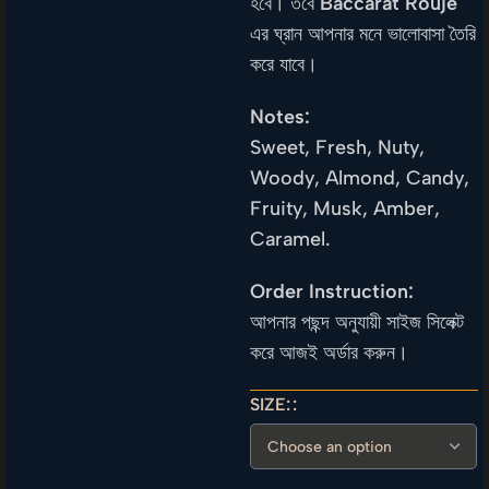
হবে। তবে
Baccarat Rouje
এর ঘ্রান আপনার মনে ভালোবাসা তৈরি
করে যাবে।
Notes:
Sweet, Fresh, Nuty,
Woody, Almond, Candy,
Fruity, Musk, Amber,
Caramel.
Order Instruction:
আপনার পছন্দ অনুযায়ী সাইজ সিলেক্ট
করে আজই অর্ডার করুন।
SIZE: