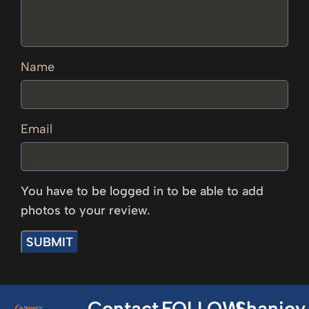
Name
Email
You have to be logged in to be able to add
photos to your review.
Contact
FOLLOW
Shanjoy