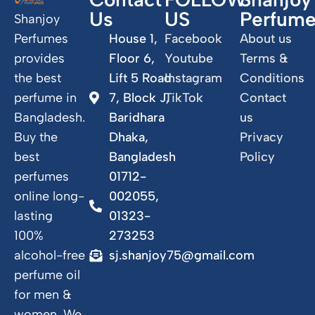
Us
US
Perfum
Shanjoy
Perfumes
House 1,
Facebook
About us
provides
Floor 6,
Youtube
Terms &
the best
Lift 5 Road
Instagram
Conditions
perfume in
7, Block J,
TikTok
Contact
Bangladesh.
Baridhara
us
Buy the
Dhaka,
Privacy
best
Bangladesh
Policy
perfumes
01712-
online long-
002055,
lasting
01323-
100%
273253
alcohol-free
sj.shanjoy75@gmail.com
perfume oil
for men &
women. We