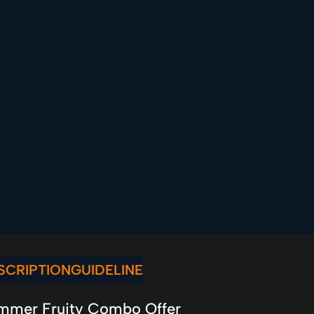
SCRIPTION
GUIDELINE
mmer Fruity Combo Offer