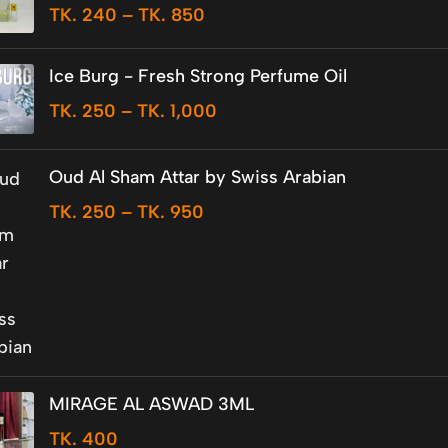
TK.
240
–
TK.
850
Ice Burg - Fresh Strong Perfume Oil
TK.
250
–
TK.
1,000
Oud Al Sham Attar by Swiss Arabian
TK.
250
–
TK.
950
MIRAGE AL ASWAD 3ML
TK.
400