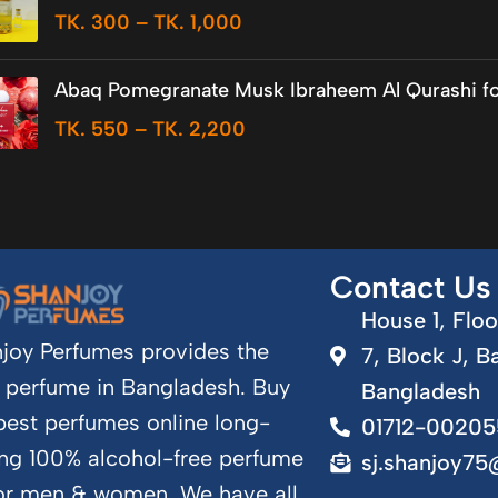
TK.
300
–
TK.
1,000
Abaq Pomegranate Musk Ibraheem Al Qurashi fo
TK.
550
–
TK.
2,200
Contact Us
House 1, Floo
joy Perfumes provides the
7, Block J, B
 perfume in Bangladesh. Buy
Bangladesh
best perfumes online long-
01712-00205
ing 100% alcohol-free perfume
sj.shanjoy7
for men & women. We have all