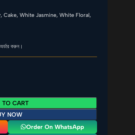
y, Cake, White Jasmine, White Floral,
অর্ডার করুন।
 TO CART
UY NOW
Order On WhatsApp