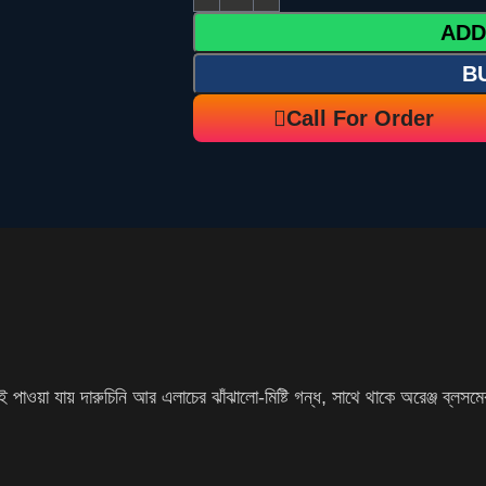
ADD
B
Call For Order
া যায় দারুচিনি আর এলাচের ঝাঁঝালো-মিষ্টি গন্ধ, সাথে থাকে অরেঞ্জ ব্লসমের 