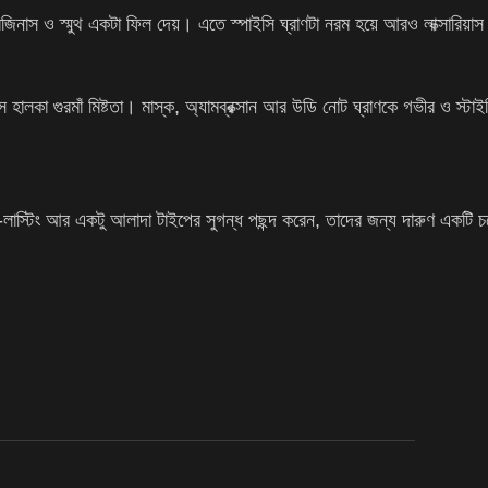
রেজিনাস ও স্মুথ একটা ফিল দেয়। এতে স্পাইসি ঘ্রাণটা নরম হয়ে আরও লাক্সারিয়া
হালকা গুরমাঁ মিষ্টতা। মাস্ক, অ্যামব্রক্সান আর উডি নোট ঘ্রাণকে গভীর ও স্টাইল
াস্টিং আর একটু আলাদা টাইপের সুগন্ধ পছন্দ করেন, তাদের জন্য দারুণ একটি 