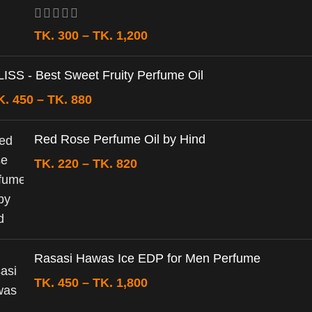
TK.
300
–
TK.
1,200
LISS - Best Sweet Fruity Perfume Oil
K.
450
–
TK.
880
Red Rose Perfume Oil by Hind
TK.
220
–
TK.
820
Rasasi Hawas Ice EDP for Men Perfume
TK.
450
–
TK.
1,800