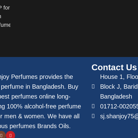
Contact Us
joy Perfumes provides the
House 1, Floor
 perfume in Bangladesh. Buy
Block J, Bari
best perfumes online long-
Bangladesh
ing 100% alcohol-free perfume
01712-00205
for men & women. We have all
sj.shanjoy75
us perfumes Brands Oils.