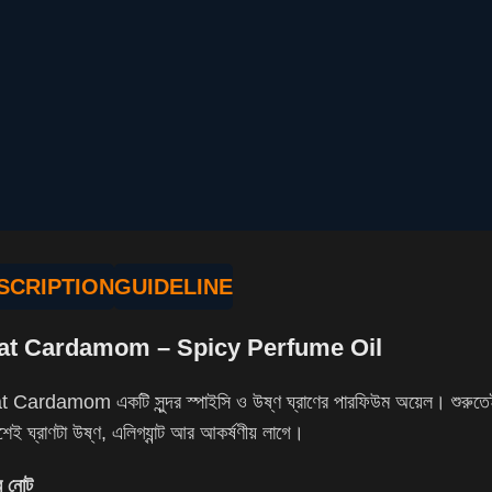
SCRIPTION
GUIDELINE
at Cardamom – Spicy Perfume Oil
 Cardamom একটি সুন্দর স্পাইসি ও উষ্ণ ঘ্রাণের পারফিউম অয়েল। শুরুতেই পাওয়
েশেই ঘ্রাণটা উষ্ণ, এলিগ্যান্ট আর আকর্ষণীয় লাগে।
র নোট