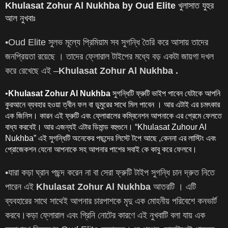
Khulasat Zohur Al Nukhba by Oud Elite
খুলাসাত যুহুর
আল নুখবাঃ
•Oud Elite সুলভ মূল্যে প্রিমিয়াম সব সুগন্ধি তৈরি করে আসায় তাদের
জনপ্রিয়তা রয়েছে । তাদের ফ্লোরাল টাইপের মধ্যে বড় একটা জায়গা দখল
করে রেখেছে এই –
Khulasat Zohur Al Nukhba .
•
Khulasat Zohur Al Nukhba
সুগন্ধিটি ফ্রুটি ভাইপ পাবেন যেটাকে আপনি
কুরআনে ব্যবহার হওয়া ত্বীন ফল বা ডুমুরের সাথে মিল পাবেন । আর এটাই এর চমৎকার
এক জিনিস। কারন এই ফ্রুটি এবং ফ্লোরালের কম্বিনেশন আপনাকে এর প্রেমে ফেলতে
বাধ্য করবেই। আর এজন্যই এটার ডিমান্ড বহুগুনে। “Khulasat Zuhour Al
Nukhba” এই সুগন্ধিটি অনেকের পছন্দের লিস্টে টপে আছে ,কেননা এর লাস্টিং এবং
প্রোজেকশন যেনো আপনাকে সহ আপনার পাশের সবাই কে কাবু করে ফেলবে।
•যারা কড়া ঘ্রান পছন্দ করেন না বা সেরা ফ্রুটি টাইপ সুগন্ধি চান দ্রুত নিতে
পারেন এই
Khulasat Zohur Al Nukhba
আতরটি । এটি
ব্যবহারের সাথে সাথেই আপনার চারপাশকে মৃদু এক মোহনীয় পরিবেশে কনভার্ট
করবে।কড়া ফ্লোরাল এবং গ্রিনি নোটের কারণে এই নুখবাটি বলা যায় এক