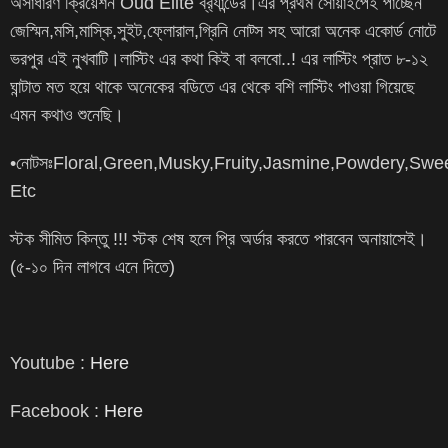
অসাধারণ ক্রিয়েশন Oud Elite ব্র
্যান্ডের।এর প্রথম সোয়াইপেই পাচ্ছেন
জেস্মিন,মসি,মাস্কি,সুইট,ফ্লোরাল,গ্রিনি নোট্স সহ আরো অনেক একোর্ড নোটে
ভরপুর এই নুখবাটি।লাস্টিং এর কথা কিই বা বলবো..! এর লাস্টিং প্রাত ৮-১২
ঘান্টাত মত হয়ে থাকে অনেকের বডিতে এর থেকে বশি লাস্টিং পাওয়া গিয়েছে
এমন কথাও শুনেছি।
•নোটসঃFloral,Green,Musky,Fruity,Jasmine,Powdery,Swe
Etc
স্টক সীমিত কিন্তু !!! স্টক শেষ হলে প্রি অর্ডার করতে পারবেন অনায়াসেই।
(৫-১০ দিন লাগবে এনে দিতে)
Youtube :
Here
Facebook :
Here