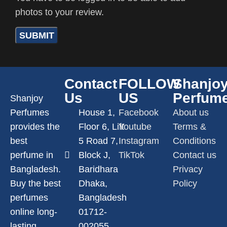
photos to your review.
Contact
FOLLOW
Shanjo
Us
US
Perfum
Shanjoy
Perfumes
House 1,
Facebook
About us
provides the
Floor 6, Lift
Youtube
Terms &
best
5 Road 7,
Instagram
Conditions
perfume in
Block J,
TikTok
Contact us
Bangladesh.
Baridhara
Privacy
Buy the best
Dhaka,
Policy
perfumes
Bangladesh
online long-
01712-
lasting
002055,