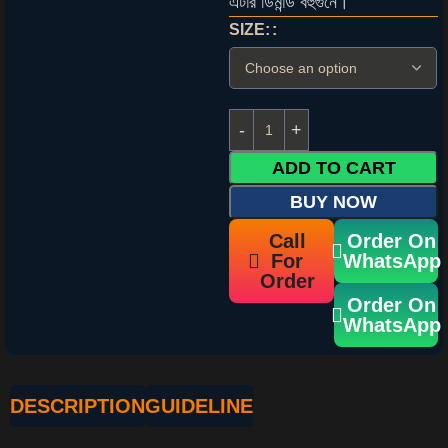
এটার ডিমান্ড বহুগুনে।
SIZE:
ADD TO CART
BUY NOW
Call
Order On
For
WhatsApp
Order
Order On
WhatsApp
DESCRIPTION
GUIDELINE