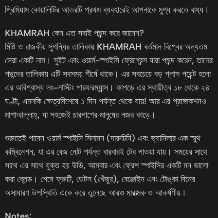
প্রিমিয়াম কোয়ালিটির আতরটি প্রথম ব্যবহারেই আপনাকে মুগ্ধ করতে বাধ্য।
KHAMRAH
কেন এত সবাই পছন্দ করে জানেন?
মিষ্টি ও রাজকীয় সুগন্ধির তালিকায়
KHAMRAH
বর্তমান বিশ্বের অন্যতম
সেরা একটি নাম। সুইট এবং ওয়ার্ম-স্পাইসি ফ্রেগ্রেন্স যারা পছন্দ করেন, তাদের
পছন্দের তালিকায় এটি সবসময় শীর্ষে থাকে। এর সবচেয়ে বড় প্লাস পয়েন্ট হলো
এর অবিশ্বাস্য লং-লাস্টিং পারফরম্যান্স। কাপড়ে এর স্থায়ীত্ব ১৮ থেকে ২৪
ঘণ্টা, এমনকি ক্ষেত্রবিশেষে ১ দিন পর্যন্ত থেকে যায়! আর এর প্রজেকশনও
মাশাআল্লাহ্, যা সহজেই চারপাশের মানুষের নজর কাড়ে।
শুরুতেই পাবেন ওয়ার্ম স্পাইসি সিনামন (দারুচিনি) এবং ভ্যানিলার এক স্মুথ
কম্বিনেশন, যা এর বেজ নোট পর্যন্ত বারবারই টের পাওয়া যায়। সময়ের সাথে
সাথে এর সাথে যুক্ত হয় উডি, আম্বার এবং ফ্রেশ স্পাইসির একটি মন ভালো
করা ব্লেন্ড। শেষে ফ্রুটি, ডেটস (খেঁজুর), বেঞ্জোইন এবং টোঙ্কা বিনের
অসাধারণ উপস্থিতি একে করে তুলেছে আরও মারাত্মক ও আকর্ষণীয়।
Notes: