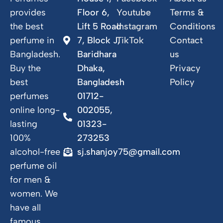
provides
Floor 6,
Youtube
Terms &
the best
Lift 5 Road
Instagram
Conditions
perfume in
7, Block J,
TikTok
Contact
Bangladesh.
Baridhara
us
Buy the
Dhaka,
Privacy
best
Bangladesh
Policy
perfumes
01712-
online long-
002055,
lasting
01323-
100%
273253
alcohol-free
sj.shanjoy75@gmail.com
perfume oil
for men &
women. We
have all
famous