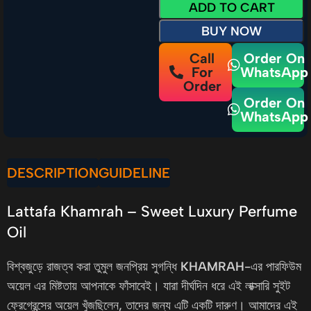
ADD TO CART
BUY NOW
Call
Order On
For
WhatsApp
Order
Order On
WhatsApp
DESCRIPTION
GUIDELINE
Lattafa Khamrah – Sweet Luxury Perfume
Oil
বিশ্বজুড়ে রাজত্ব করা তুমুল জনপ্রিয় সুগন্ধি
KHAMRAH
-এর পারফিউম
অয়েল এর মিষ্টতায় আপনাকে ফাঁসাবেই। যারা দীর্ঘদিন ধরে এই লাক্সারি সুইট
ফ্রেগ্রেন্সের অয়েল খুঁজছিলেন, তাদের জন্য এটি একটি দারুণ। আমাদের এই