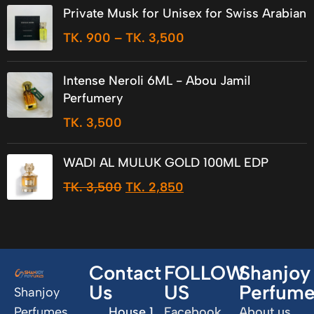
Private Musk for Unisex for Swiss Arabian
TK.
900
–
TK.
3,500
Intense Neroli 6ML - Abou Jamil
Perfumery
TK.
3,500
WADI AL MULUK GOLD 100ML EDP
TK.
3,500
TK.
2,850
Contact
FOLLOW
Shanjoy
Us
US
Perfum
Shanjoy
Perfumes
House 1,
Facebook
About us