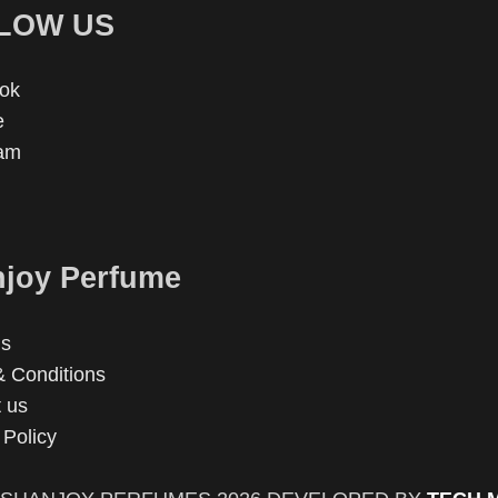
LOW US
ok
e
ram
joy Perfume
us
 Conditions
 us
 Policy