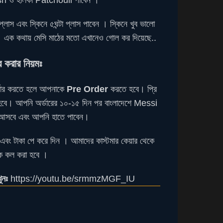
h ও হালকা Patchouli পাবেন ।
 প্লাস এবং স্কিনে ৫ঘন্টা প্লাস পাবেন । স্কিনে খুব ভালো
। এক কথায় মেসি মাঠের মতো এখানেও গোল কর দিয়েছে..
ার করার নিয়মঃ
ার করতে হলে আপনাকে
Pre Order
করতে হবে। প্রি
রতে হবে। আপনি অর্ডারের ১০-১৫ দিন পর বাংলাদেশে Messi
বে এবং আপনি হাতে পাবেন।
িন এবং টাকা পে করে দিন । আমাদের কাস্টমার কেয়ার থেকে
ে কল করা হবে ।
ুনঃ
https://youtu.be/srmmzMGF_IU