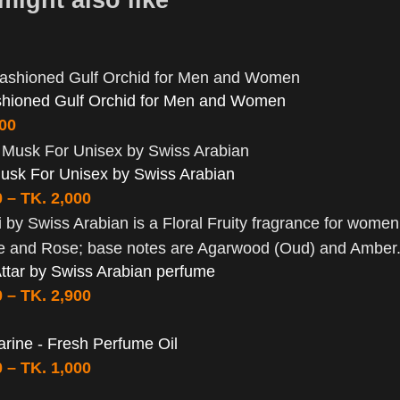
shioned Gulf Orchid for Men and Women
400
usk For Unisex by Swiss Arabian
0
–
TK.
2,000
Attar by Swiss Arabian perfume
0
–
TK.
2,900
rine - Fresh Perfume Oil
0
–
TK.
1,000