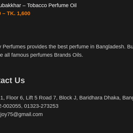
ubakkhar – Tobacco Perfume Oil
0
–
TK.
1,600
 Perfumes provides the best perfume in Bangladesh. Buy
 all famous perfumes Brands Oils.
act Us
1, Floor 6, Lift 5 Road 7, Block J, Baridhara Dhaka, Ba
2-002055, 01323-273253
njoy75@gmail.com