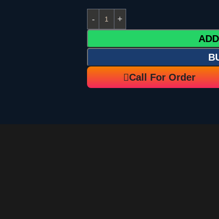
ADD
B
Call For Order