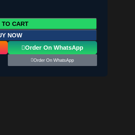
 TO CART
UY NOW
Order On WhatsApp
Order On WhatsApp