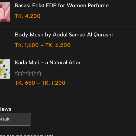
Rasasi Eclat EDP for Women Perfume
TK.
4,200
Body Musk by Abdul Samad Al Qurashi
TK.
1,600
–
TK.
6,200
Kada Mati - a Natural Attar
TK.
650
–
TK.
1,200
iews
re are no reviews yet.