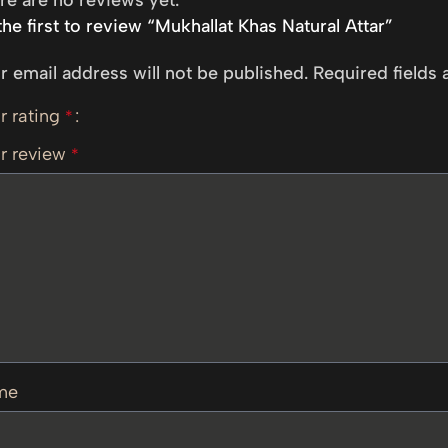
the first to review “Mukhallat Khas Natural Attar”
r email address will not be published.
Required fields
r rating
*
r review
*
me