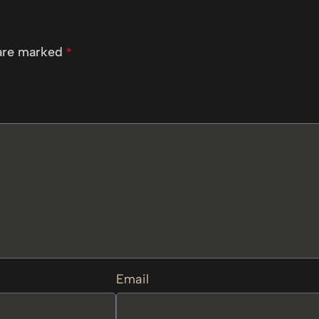
 are marked
*
Email