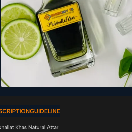
SCRIPTION
GUIDELINE
hallat Khas Natural Attar