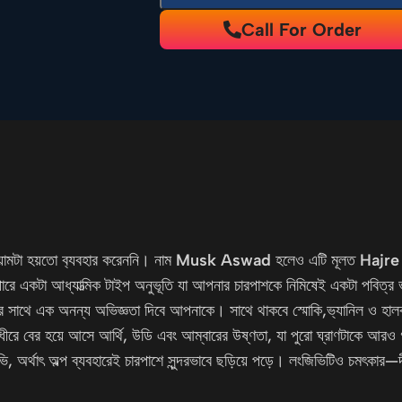
Call For Order
য়ামটা হয়তো ব
্যবহার করেননি। নাম
Musk Aswad
হলেও এটি মূলত
Hajr
ারে একটা আধ্যাত্মিক টাইপ অনুভূতি যা আপনার চারপাশকে নিমিষেই একটা পবিত্র
 ধাক্কার সাথে এক অনন্য অভিজ্ঞতা দিবে আপনাকে। সাথে থাকবে স্মোকি,ভ
্যানিল ও হালক
ে ধীরে বের হয়ে আসে আর্থি, উডি এবং আম্বারের উষ্ণতা, যা পুরো ঘ্রাণটাকে আ
ভি, অর্থাৎ অল্প ব্যবহারেই চারপাশে সুন্দরভাবে ছড়িয়ে পড়ে। লংজিভিটিও চমৎকার