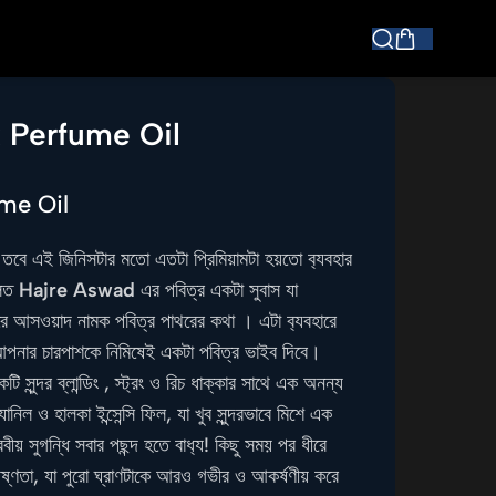
Perfume Oil
me Oil
 তবে এই জিনিসটার মতো এতটা প্রিমিয়ামটা হয়তো ব
্যবহার
ূলত
Hajre Aswad
এর পবিত্র একটা সুবাস যা
রে আসওয়াদ নামক পবিত্র পাথরের কথা । এটা ব
্যবহারে
 আপনার চারপাশকে নিমিষেই একটা পবিত্র ভাইব দিবে।
ি সুন্দর ব্লান্ডিং , স্ট্রং ও রিচ ধাক্কার সাথে এক অনন্য
্যানিল ও হালকা ইন্সেন্সি ফিল, যা খুব সুন্দরভাবে মিশে এক
ীয় সুগন্ধি সবার পছন্দ হতে বাধ
্য! কিছু সময় পর ধীরে
ষ্ণতা, যা পুরো ঘ্রাণটাকে আরও গভীর ও আকর্ষণীয় করে