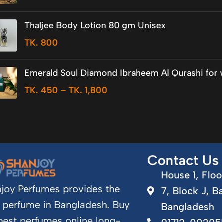
Thaljee Body Lotion 80 gm Unisex
TK.
800
Emerald Soul Diamond Ibraheem Al Qurashi fo
TK.
450
–
TK.
1,800
Contact Us
House 1, Floo
joy Perfumes provides the
7, Block J, B
 perfume in Bangladesh. Buy
Bangladesh
best perfumes online long-