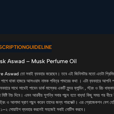
SCRIPTION
GUIDELINE
sk Aswad – Musk Perfume Oil
re Aswad
তো সবাই ব
্যবহার করেছেন। তবে এই জিনিসটার মতো এতটা প্রিমি
র পাশে থাকা হাজরে আসওয়াদ নামক পবিত্র পাথরের কথা । এটা ব
্যবহারে আপনি প
ব
্যবহারে সাথে সাথেই পাবেন ডার্ক মাস্কের একটি সুন্দর ব্লান্ডিং , স্ট্রং ও রিচ
 মিষ্টি টাচ দিবে। এমন আরবীয় সুগন্ধি সবার পছন্দ হতে বাধ
্য! কিছু সময় পর ধীর
স্ট্রং ও আলাদা ঘ্রাণ পছন্দ করেন তাদের জন্য পারফেক্ট। এর প্রোজেকশন বেশ হে
র ১–২ সোয়াইপ ব্যবহার করলেই সহজেই সবাই নোটিস করবে।