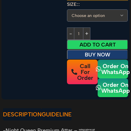
SIZE:
ADD TO CART
BUY NOW
Call
Order On
For
WhatsApp
Order
Order On
WhatsApp
DESCRIPTION
GUIDELINE
-Night Queen Premium Attar – হাসনাহেনা