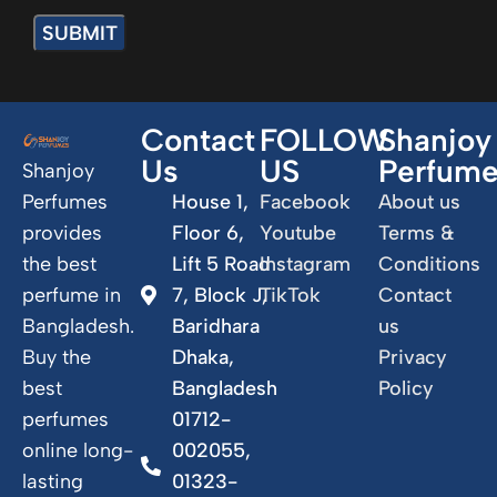
Contact
FOLLOW
Shanjoy
Us
US
Perfum
Shanjoy
Perfumes
House 1,
Facebook
About us
provides
Floor 6,
Youtube
Terms &
the best
Lift 5 Road
Instagram
Conditions
perfume in
7, Block J,
TikTok
Contact
Bangladesh.
Baridhara
us
Buy the
Dhaka,
Privacy
best
Bangladesh
Policy
perfumes
01712-
online long-
002055,
lasting
01323-