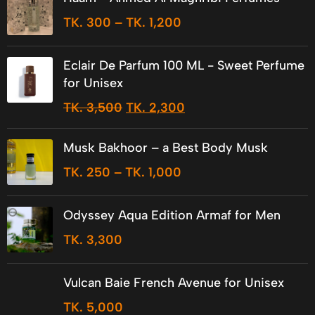
TK.
300
–
TK.
1,200
Eclair De Parfum 100 ML - Sweet Perfume
for Unisex
TK.
3,500
TK.
2,300
Musk Bakhoor – a Best Body Musk
TK.
250
–
TK.
1,000
Odyssey Aqua Edition Armaf for Men
TK.
3,300
Vulcan Baie French Avenue for Unisex
TK.
5,000