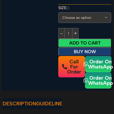
SIZE:
ADD TO CART
BUY NOW
Call
Order On
For
WhatsApp
Order
Order On
WhatsApp
DESCRIPTION
GUIDELINE