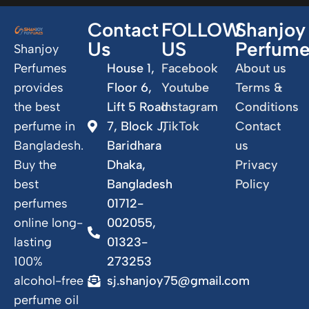
Contact
FOLLOW
Shanjoy
Us
US
Perfum
Shanjoy
Perfumes
House 1,
Facebook
About us
provides
Floor 6,
Youtube
Terms &
the best
Lift 5 Road
Instagram
Conditions
perfume in
7, Block J,
TikTok
Contact
Bangladesh.
Baridhara
us
Buy the
Dhaka,
Privacy
best
Bangladesh
Policy
perfumes
01712-
online long-
002055,
lasting
01323-
100%
273253
alcohol-free
sj.shanjoy75@gmail.com
perfume oil