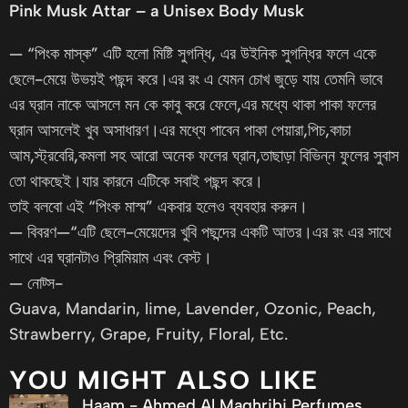
Pink Musk Attar – a Unisex Body Musk
— “পিংক মাস্ক” এটি হলো মিষ্টি সুগন্ধি, এর উইনিক সুগন্ধির ফলে একে
ছেলে-মেয়ে উভয়ই পছন্দ করে।এর রং এ যেমন চোখ জুড়ে যায় তেমনি ভাবে
এর ঘ্রান নাকে আসলে মন কে কাবু করে ফেলে,এর মধ্যে থাকা পাকা ফলের
ঘ্রান আসলেই খুব অসাধারণ।এর মধ্যে পাবেন পাকা পেয়ারা,পিচ,কাচা
আম,স্ট্রবেরি,কমলা সহ আরো অনেক ফলের ঘ্রান,তাছাড়া বিভিন্ন ফুলের সুবাস
তো থাকছেই।যার কারনে এটিকে সবাই পছন্দ করে।
তাই বলবো এই “পিংক মাস্ম” একবার হলেও ব্যবহার করুন।
— বিবরণ—“এটি ছেলে-মেয়েদের খুবি পছন্দের একটি আতর।এর রং এর সাথে
সাথে এর ঘ্রানটাও প্রিমিয়াম এবং বেস্ট।
— নোট্স-
Guava, Mandarin, lime, Lavender, Ozonic, Peach,
Strawberry, Grape, Fruity, Floral, Etc.
YOU MIGHT ALSO LIKE
Haam - Ahmed Al Maghribi Perfumes