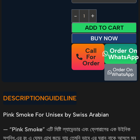
ADD TO CART
BUY NOW
Call
Order On
For
WhatsApp
Order
Order On
WhatsApp
DESCRIPTION
GUIDELINE
Pink Smoke For Unisex by Swiss Arabian
— “
Pink Smoke
” এটি মিষ্টি ল্যাভেন্ডার এবং ফ্লোরালের এক উইনিক
সুগন্ধি,এর রং এ যেমন চোখ জুড়ে যায় তেমনি ভাবে এর ঘ্রান নাকে আসলে মন