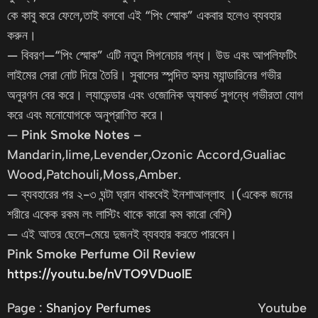
কে কাবু করে ফেলে,তাই বলবো এই “পিং স্মোক” একবার হলেও ব্যবহার
করুন।
— বিবরণ—“পিং স্মোক” এটি নতুন সিগনেচার গন্ধ। উড এবং আপলিফটিং
লাইমের সেরা নোট দিয়ে তৈরি। সুবাসের স্পন্দিত হৃদয় ম্যান্ডারিনের গভীর
অনুরণন বের করে। ল্যাভেন্ডার এবং ওজোনিক অ্যাকর্ড সুগন্ধে গভীরতা যোগ
করে এবং মনোযোগকে অনুপ্রাণিত করে।
—
Pink Smoke
Notes
–
Mandarin,lime,Levender,Ozonic Accord,Gualiac
Wood,Patchouli,Moss,Amber.
— ব্যবহারের পর ২-৩ ঘন্টা ঘ্রান থাকবেই ইনশাআল্লাহ ।(একেক জনের
শরীরে একেক রকম লং লাস্টিং থাকে কারো কম কারো বেশি)
— এই আতর ছেলে-মেয়ে দুজনই ব্যবহার করতে পারবেন।
Pink Smoke Perfume Oil Review
https://youtu.be/nVTO9VDuolE
Page :
Shanjoy Perfumes
Youtube