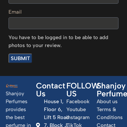
Email
You have to be logged in to be able to add
photos to your review.
Contact
FOLLOW
Shanjoy
Us
US
Perfum
Shanjoy
Perfumes
House 1,
Facebook
About us
provides
Floor 6,
Youtube
Terms &
the best
Lift 5 Road
Instagram
Conditions
perfume in
7, Block J,
TikTok
Contact