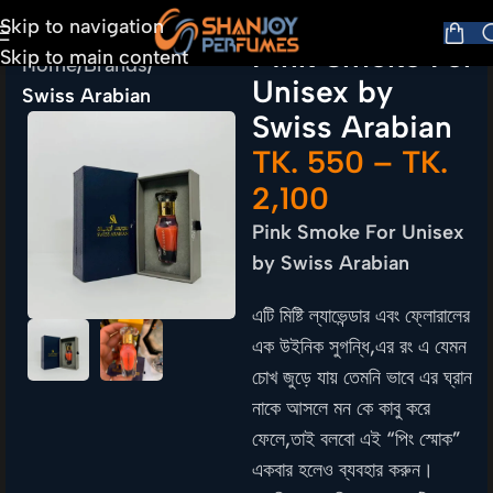
Skip to navigation
Pink Smoke For
Skip to main content
Home
Brands
Unisex by
Swiss Arabian
Swiss Arabian
TK.
550
–
TK.
2,100
Pink Smoke For Unisex
by Swiss Arabian
এটি মিষ্টি ল্যাভেন্ডার এবং ফ্লোরালের
এক উইনিক সুগন্ধি,এর রং এ যেমন
চোখ জুড়ে যায় তেমনি ভাবে এর ঘ্রান
নাকে আসলে মন কে কাবু করে
ফেলে,তাই বলবো এই “পিং স্মোক”
একবার হলেও ব্যবহার করুন।