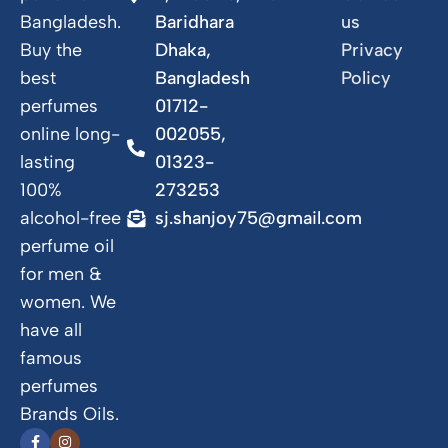
Bangladesh.
Baridhara
us
Buy the
Dhaka,
Privacy
best
Bangladesh
Policy
perfumes
01712-
online long-
002055,
lasting
01323-
100%
273253
alcohol-free
sj.shanjoy75@gmail.com
perfume oil
for men &
women. We
have all
famous
perfumes
Brands Oils.