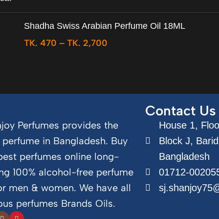
Shadha Swiss Arabian Perfume Oil 18ML
TK.
470
–
TK.
2,700
Contact Us
joy Perfumes provides the
House 1, Floor
 perfume in Bangladesh. Buy
Block J, Bari
best perfumes online long-
Bangladesh
ing 100% alcohol-free perfume
01712-00205
for men & women. We have all
sj.shanjoy75
us perfumes Brands Oils.