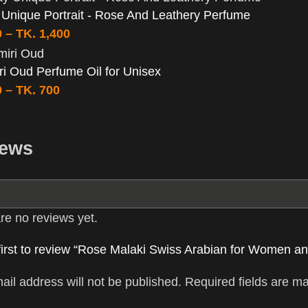
y Unique Portrait - Rose And Leathery Perfume
0
–
TK.
1,400
i Oud Perfume Oil for Unisex
0
–
TK.
700
iews
re no reviews yet.
first to review “Rose Malaki Swiss Arabian for Women a
ail address will not be published.
Required fields are m