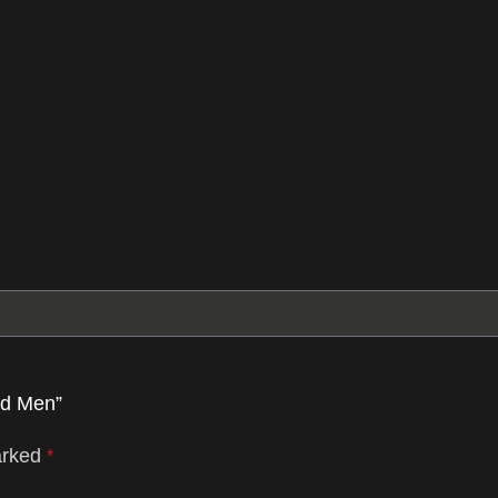
nd Men”
arked
*