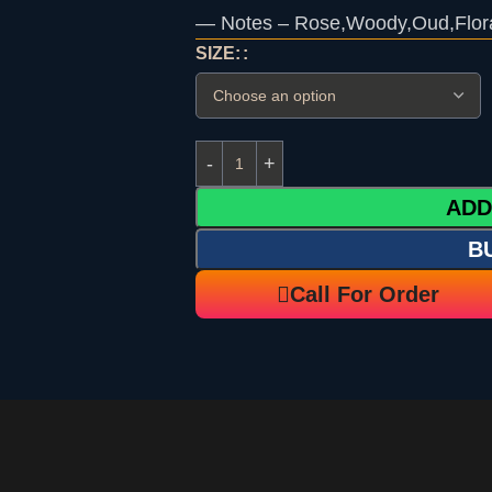
— Notes – Rose,Woody,Oud,Flora
SIZE:
ADD
B
Call For Order