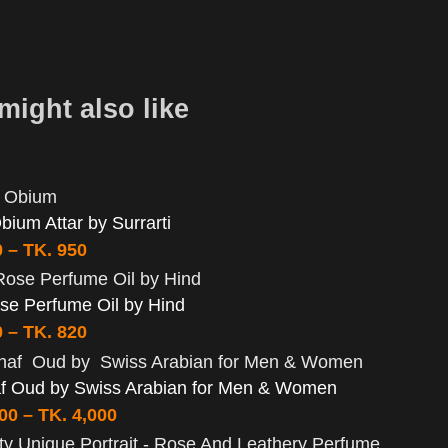
might also like
bium Attar by Surrarti
0
–
TK.
950
se Perfume Oil by Hind
0
–
TK.
820
f Oud by Swiss Arabian for Men & Women
000
–
TK.
4,000