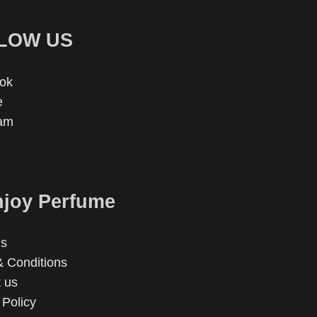
LOW US
ok
e
ram
joy Perfume
us
 Conditions
 us
 Policy