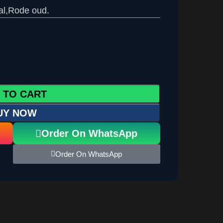
l,Rode oud.
 TO CART
UY NOW
Order On WhatsApp
Order On WhatsApp