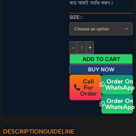
করে আজই অর্ডার করুন।
SIZE:
ADD TO CART
BUY NOW
Call
Order On
For
WhatsApp
Order
Order On
WhatsApp
DESCRIPTION
GUIDELINE