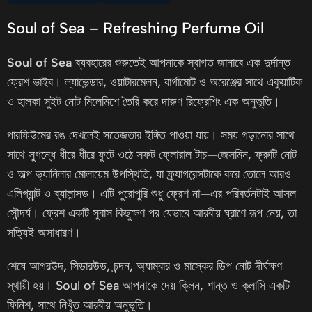
Soul of Sea – Refreshing Perfume Oil
Soul of Sea
ব্যবহারের শুরুতেই আপনাকে স্বাগত জানাবে এক দুর্দান্ত
ফ্রেশ ভাইব। ল্যাভেন্ডার, ওয়াটারমেলন, বার্গামোট ও অরেঞ্জের সাথে একুয়াটিক
ও হালকা সুইট নোট মিলেমিশে তৈরি করে দারুণ রিফ্রেশিং এক অনুভূতি।
পারফিউমের রঙ দেখলেই সতেজতার ইঙ্গিত পাওয়া যায়। সময় গড়ানোর সাথে
সাথে সুগন্ধে ধীরে ধীরে ফুটে ওঠে সফট ফ্লোরাল টাচ—জেসমিন, ফ্রুটি নোট
ও অল্প ভ্যানিলার মোলায়েম উপস্থিতি, যা ফ্র্যাগরেন্সটাকে করে তোলে আরও
এলিগ্যান্ট ও ব্যালান্সড। এটি পুরোপুরি শুধু ফ্রেশ না—এর পরিবর্তনটাই আসল
সৌন্দর্য। ফ্রেশ একটি সুবাস কিছুক্ষণ পর যেভাবে আরবীয় ঘ্রাণে রূপ নেয়, তা
সত্যিই অসাধারণ।
শেষে আগরউদ, সিডারউড, চন্দন, অ্যাম্বার ও মাস্কের ডিপ নোট দীর্ঘক্ষণ
স্থায়ী হয়। Soul of Sea আপনাকে দেয় ক্লিন, শান্ত ও ক্লাসি একটি
ফিনিশ, সাথে নিখুঁত আরবীয় অনুভূতি।