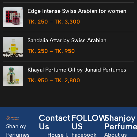
Edge Intense Swiss Arabian for women
TK.
250
–
TK.
3,300
Sandalia Attar by Swiss Arabian
TK.
250
–
TK.
950
Khayal Perfume Oil by Junaid Perfumes
TK.
950
–
TK.
2,800
Contact
FOLLOW
Shanjoy
Us
US
Perfum
Shanjoy
Perfumes
House 1,
Facebook
About us