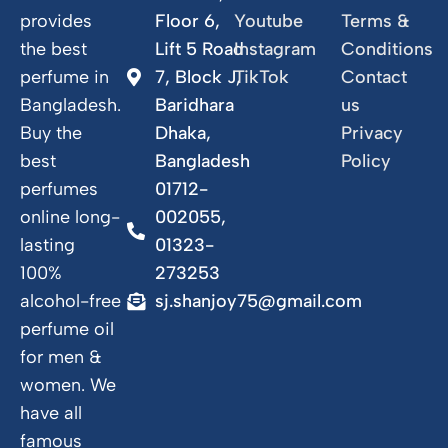
provides
Floor 6,
Youtube
Terms &
the best
Lift 5 Road
Instagram
Conditions
perfume in
7, Block J,
TikTok
Contact
Bangladesh.
Baridhara
us
Buy the
Dhaka,
Privacy
best
Bangladesh
Policy
perfumes
01712-
online long-
002055,
lasting
01323-
100%
273253
alcohol-free
sj.shanjoy75@gmail.com
perfume oil
for men &
women. We
have all
famous