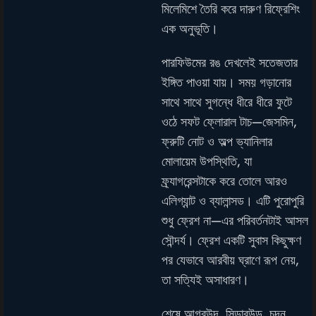
মিলেমিশে তৈরি করে দারুণ রিফ্রেশিং
এক অনুভূতি।
পারফিউমের রঙ দেখলেই সতেজতার
ইঙ্গিত পাওয়া যায়। সময় গড়ানোর
সাথে সাথে সুগন্ধে ধীরে ধীরে ফুটে
ওঠে সফট ফ্লোরাল টাচ—জেসমিন,
ফ্রুটি নোট ও অল্প ভ্যানিলার
মোলায়েম উপস্থিতি, যা
ফ্র্যাগরেন্সটাকে করে তোলে আরও
এলিগ্যান্ট ও ব্যালান্সড। এটি পুরোপুরি
শুধু ফ্রেশ না—এর পরিবর্তনটাই আসল
সৌন্দর্য। ফ্রেশ একটি সুবাস কিছুক্ষণ
পর যেভাবে আরবীয় ঘ্রাণে রূপ নেয়,
তা সত্যিই অসাধারণ।
শেষে আগরউদ, সিডারউড, চন্দন,