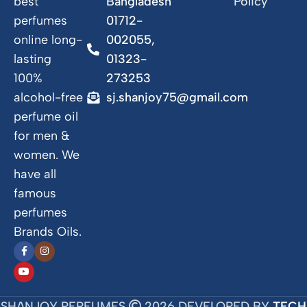
best
Bangladesh
Policy
perfumes
01712-
online long-
002055,
lasting
01323-
100%
273253
alcohol-free
sj.shanjoy75@gmail.com
perfume oil
for men &
women. We
have all
famous
perfumes
Brands Oils.
SHANJOY PERFUMES
2026 DEVELOPED BY
TECH