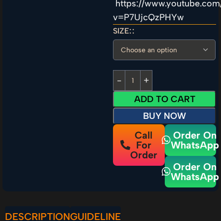
https://www.youtube.com
v=P7UjcQzPHYw
SIZE:
ADD TO CART
BUY NOW
Call
Order On
For
WhatsApp
Order
Order On
WhatsApp
DESCRIPTION
GUIDELINE