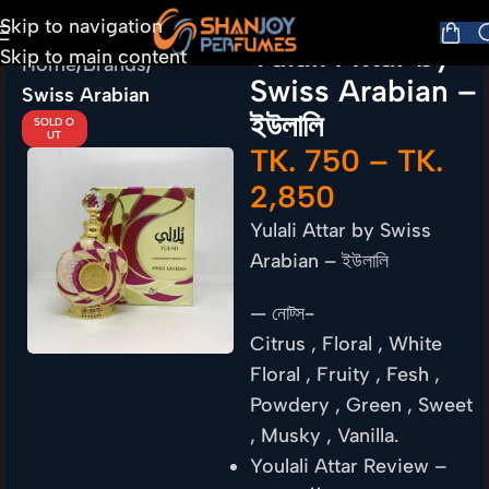
Skip to navigation
Yulali Attar by
Skip to main content
Home
Brands
Swiss Arabian –
Swiss Arabian
ইউলালি
SOLD O
UT
TK.
750
–
TK.
2,850
Yulali Attar by Swiss
Arabian – ইউলালি
— নোট্স-
Citrus , Floral , White
Floral , Fruity , Fesh ,
Powdery , Green , Sweet
, Musky , Vanilla.
Youlali Attar Review –