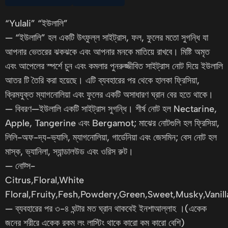
“Yulali” “ইউলালি”
— “ইউলালি” হল একটি উৎফুল্ল সাইট্রাস, ফল, ফুলের মতো সুগন্ধি যা
আপনার ভেতরের ঝকঝকে এবং আপনার মনকে মাতিয়ে রাখবে। মিষ্টি অমৃত
এবং আপেলের স্পর্শে চুন এবং কমলার পুনরুজ্জীবিত সাইট্রাস নোট দিয়ে ইউলালি
আতর টি তৈরি করা হয়েছে। এটি ব্যবহারের পর থেকে হালকা ফ্রিসিয়া,
ক্রিমযুক্ত ম্যাগনোলিয়া এবং ফুলের একটি অসাধারণ ঘ্রান বের হতে থাকে।
— বিবরণ—ইউলালি একটি সাইট্রাস সুগন্ধি। শীর্ষ নোট হল Nectarine,
Apple, Tangerine এবং Bergamot; মাঝের নোটগুলি হল ফ্রিসিয়া,
লিলি-অফ-দ্য-ভ্যালি, ম্যাগনোলিয়া, গার্ডেনিয়া এবং জেসমিন; বেস নোট হল
মাস্ক, ভ্যানিলা, স্যান্ডালউড এবং ওরিস রুট।
— নোট্স-
Citrus,Floral,White
Floral,Fruity,Fesh,Powdery,Green,Sweet,Musky,Vanill
— ব্যবহারের পর ৩-৪ ঘন্টার মত ঘ্রান থাকবেই ইনশাআল্লাহ ।(একেক
জনের শরীরে একেক রকম লং লাস্টিং থাকে কারো কম কারো বেশি)