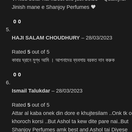
Jinish mane e Shanjoy Perfumes 🖤
0
0
HAJI SALAM CHOUDHURY
–
28/03/2023
Rated
5
out of 5
কাবার ঘ্রানে মুগ্ধ আমি । আপনাদের ব্যবসায় বরকত দান করুক
0
0
Ismail Talukdar
–
28/03/2023
Rated
5
out of 5
Attar al kaba onek din dore e khujtesilam ..Onk tk o
khoroch korsi ..But Ashol ta kew dite pare nai..But
Shanjoy Perfumes amk best and Ashol tai Diyese