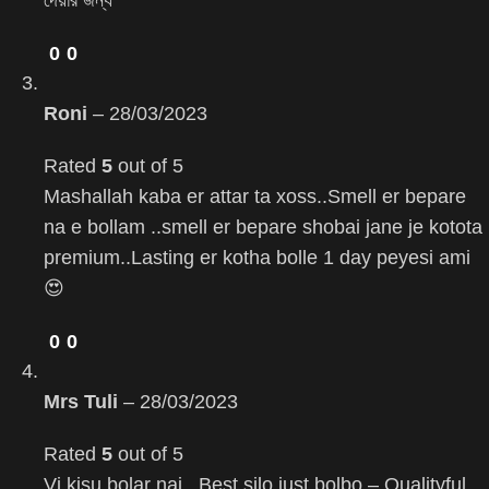
0
0
Roni
–
28/03/2023
Rated
5
out of 5
Mashallah kaba er attar ta xoss..Smell er bepare
na e bollam ..smell er bepare shobai jane je kotota
premium..Lasting er kotha bolle 1 day peyesi ami
😍
0
0
Mrs Tuli
–
28/03/2023
Rated
5
out of 5
Vi kisu bolar nai ..Best silo just bolbo – Qualityful