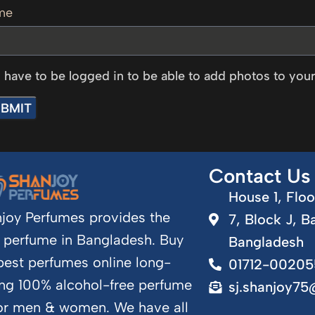
me
 have to be logged in to be able to add photos to your
Contact Us
House 1, Floo
joy Perfumes provides the
7, Block J, B
 perfume in Bangladesh. Buy
Bangladesh
best perfumes online long-
01712-00205
ing 100% alcohol-free perfume
sj.shanjoy7
for men & women. We have all