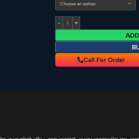
ADD
B
Call For Order