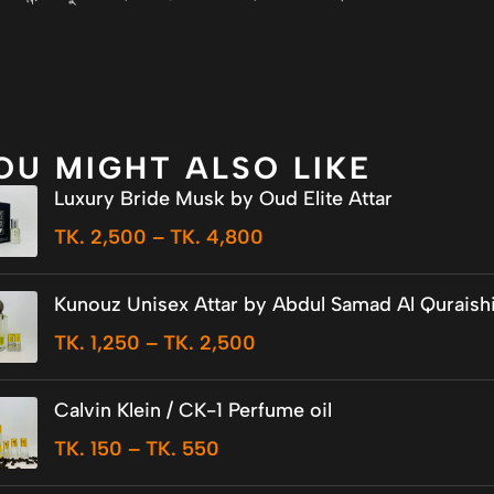
OU MIGHT ALSO LIKE
Luxury Bride Musk by Oud Elite Attar
TK.
2,500
–
TK.
4,800
Kunouz Unisex Attar by Abdul Samad Al Quraish
TK.
1,250
–
TK.
2,500
Calvin Klein / CK-1 Perfume oil
TK.
150
–
TK.
550