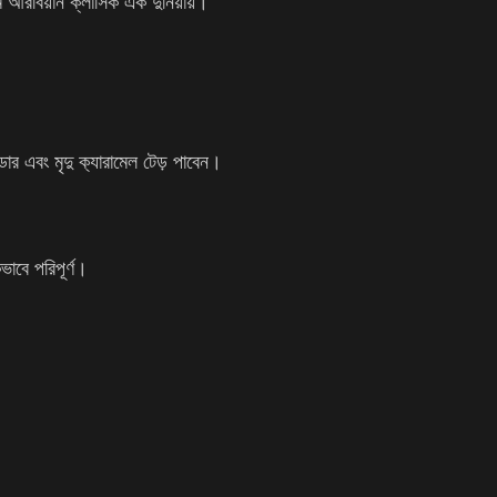
ম আরবিয়ান ক্লাসিক এক দুনিয়ায়।
ার এবং মৃদু ক‍্যারামেল টেড় পাবেন।
াবে পরিপূর্ণ।