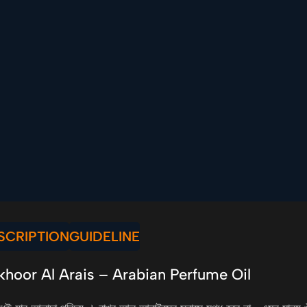
SCRIPTION
GUIDELINE
khoor Al Arais – Arabian Perfume Oil