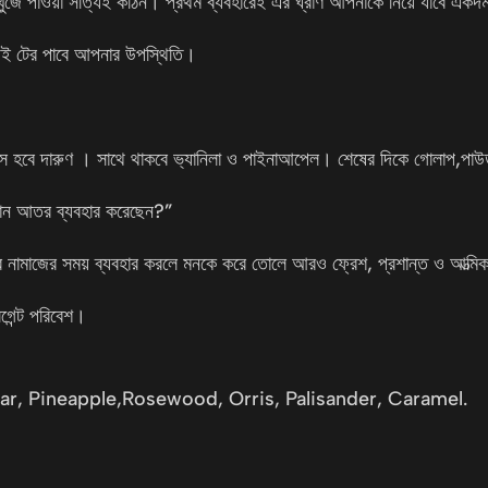
ুঁজে পাওয়া সত্যিই কঠিন। প্রথম ব্যবহারেই এর ঘ্রাণ আপনাকে নিয়ে যাবে একদ
েই টের পাবে আপনার উপস্থিতি।
ম্যান্স হবে দারুণ । সাথে থাকবে ভ‍্যানিলা ও পাইনাআপেল। শেষের দিকে গোলাপ,পাউড
 কোন আতর ব্যবহার করেছেন?”
 নামাজের সময় ব্যবহার করলে মনকে করে তোলে আরও ফ্রেশ, প্রশান্ত ও আত্মিকভ
গেন্ট পরিবেশ।
r, Pineapple,Rosewood, Orris, Palisander, Caramel.