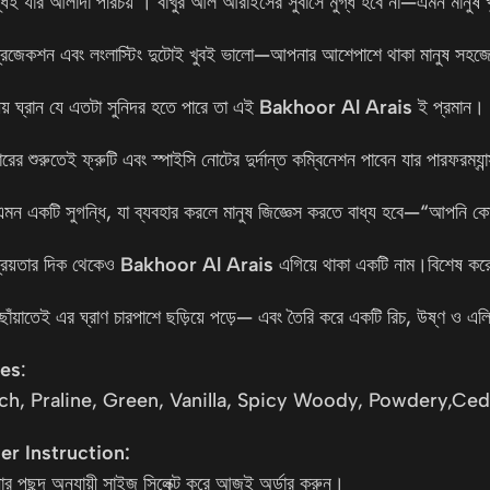
্ধেই যার আলাদা পরিচয় । বাখুর আল আরাইসের সুবাসে মুগ্ধ হবে না—এমন মানুষ খ
্রজেকশন এবং লংলাস্টিং দুটোই খুবই ভালো—আপনার আশেপাশে থাকা মানুষ সহজ
য় ঘ্রান যে এতটা সুনিদর হতে পারে তা এই
Bakhoor Al Arais
ই প্রমান।
হারের শুরুতেই ফ্রুটি এবং স্পাইসি নোটের দুর্দান্ত কম্বিনেশন পাবেন যার পারফর
এমন একটি সুগন্ধি, যা ব্যবহার করলে মানুষ জিজ্ঞেস করতে বাধ্য হবে—“আপনি
রিয়তার দিক থেকেও
Bakhoor Al Arais
এগিয়ে থাকা একটি নাম।বিশেষ করে
োঁয়াতেই এর ঘ্রাণ চারপাশে ছড়িয়ে পড়ে— এবং তৈরি করে একটি রিচ, উষ্ণ ও এলি
es
:
ch, Praline, Green, Vanilla, Spicy Woody, Powdery,
Ceda
er Instruction:
র পছন্দ অনুযায়ী সাইজ সিলেক্ট করে আজই অর্ডার করুন।