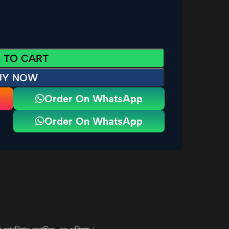
 TO CART
UY NOW
Order On WhatsApp
Order On WhatsApp