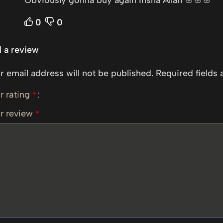
Obviously gonna buy again Insha’Allah 🌸🌸🌸
0
0
 a review
r email address will not be published.
Required fields
r rating
*
r review
*