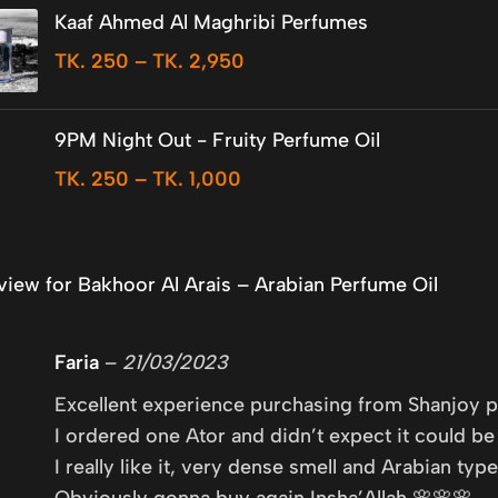
Kaaf Ahmed Al Maghribi Perfumes
TK.
250
–
TK.
2,950
9PM Night Out - Fruity Perfume Oil
TK.
250
–
TK.
1,000
eview for
Bakhoor Al Arais – Arabian Perfume Oil
Faria
–
21/03/2023
Excellent experience purchasing from Shanjoy 
I ordered one Ator and didn’t expect it could b
I really like it, very dense smell and Arabian type