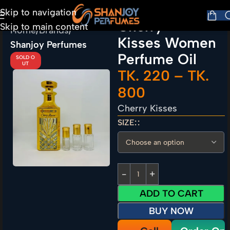
Skip to navigation
Cherry
Skip to main content
Home
Brands
Kisses Women
Shanjoy Perfumes
Perfume Oil
SOLD O
UT
TK.
220
–
TK.
800
Cherry Kisses
SIZE:
ADD TO CART
BUY NOW