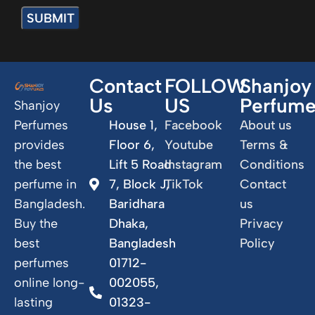
Contact
FOLLOW
Shanjoy
Us
US
Perfum
Shanjoy
Perfumes
House 1,
Facebook
About us
provides
Floor 6,
Youtube
Terms &
the best
Lift 5 Road
Instagram
Conditions
perfume in
7, Block J,
TikTok
Contact
Bangladesh.
Baridhara
us
Buy the
Dhaka,
Privacy
best
Bangladesh
Policy
perfumes
01712-
online long-
002055,
lasting
01323-