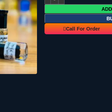
ADD
B
Call For Order