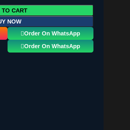
 TO CART
UY NOW
Order On WhatsApp
Order On WhatsApp