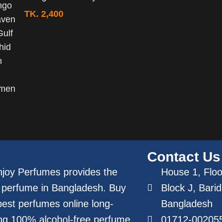
TK.
2,400
Contact Us
joy Perfumes provides the
House 1, Floor
 perfume in Bangladesh. Buy
Block J, Bari
best perfumes online long-
Bangladesh
ing 100% alcohol-free perfume
01712-00205