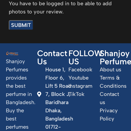
You have to be logged in to be able to add
photos to your review.
Contact
FOLLOW
Shanjoy
Us
US
Perfum
Shanjoy
Perfumes
House 1,
Facebook
About us
provides
Floor 6,
Youtube
Terms &
the best
Lift 5 Road
Instagram
Conditions
perfume in
7, Block J,
TikTok
Contact
Bangladesh.
Baridhara
us
Buy the
Dhaka,
Privacy
best
Bangladesh
Policy
perfumes
01712-