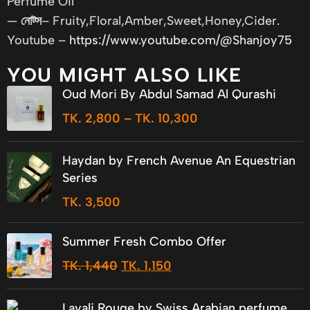
Perfume Oil
—
নোট্স
– Fruity,Floral,Amber,Sweet,Honey,Cider.
Youtube –
https://www.youtube.com/@Shanjoy75
YOU MIGHT ALSO LIKE
Oud Mori By Abdul Samad Al Qurashi
TK.
2,800
–
TK.
10,300
Haydan by French Avenue An Equestrian
Series
TK.
3,500
Summer Fresh Combo Offer
TK.
1,440
TK.
1,150
Layali Rouge by Swiss Arabian perfume