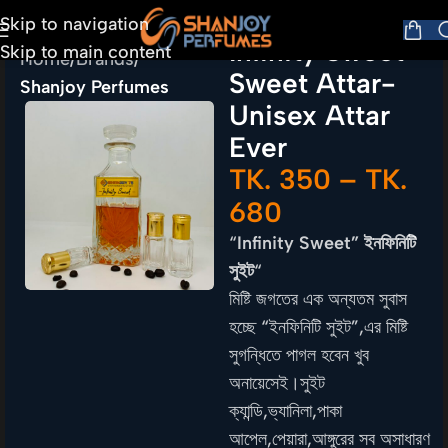
Skip to navigation
Infinity Sweet
Skip to main content
Home
Brands
Sweet Attar-
Shanjoy Perfumes
Unisex Attar
Ever
TK.
350
–
TK.
680
“
Infinity Sweet” ইনফিনিটি
সুইট
“
মিষ্টি জগতের এক অন্যতম সুবাস
হচ্ছে “ইনফিনিটি সুইট”,এর মিষ্টি
সুগন্ধিতে পাগল হবেন খুব
অনায়েসেই।সুইট
ক্যান্ডি,ভ্যানিলা,পাকা
আপেল,পেয়ারা,আঙ্গুরের সব অসাধারণ