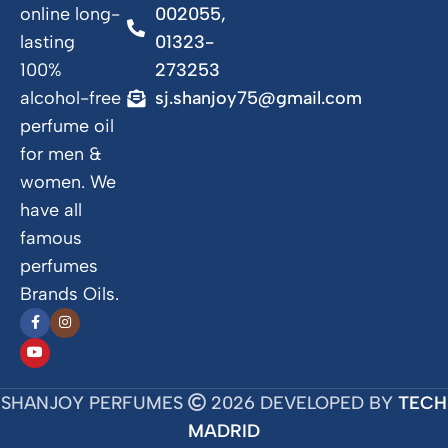
online long-
002055,
lasting
01323-
100%
273253
alcohol-free
sj.shanjoy75@gmail.com
perfume oil
for men &
women. We
have all
famous
perfumes
Brands Oils.
SHANJOY PERFUMES
2026 DEVELOPED BY
TECH
MADRID