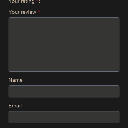
Your rating
*
Your review
*
Name
Email