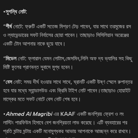
•সুগন্ধি নোট:
“
শীর্ষ
নোটে: ফ্রুটি একটি সতেজ মিশ্রণ টেড় পাবেন, যার সাথে তরমুজের রস
ও ল্যাভেন্ডারের সফট নির্যাসের ছোয়া পাবেন। তাছাড়াও সিসিলিয়ান অরেঞ্জের
একটি টোন আপনার নাকে ছুয়ে যাবে।
“
মিডেল
নোট: ফ্লারাল যেমন লোটাস,জেসমিন,লিলি অফ দ্য ভ্যালির সহ কিছু
মিষ্টি ফুলের প্রাণবন্ত সুবাসে মুগ্ধ হবেন।
“
বেস
নোট: সময় দীর্ঘ হওয়ার সাথে সাথে, ঘ্রানটি একটি উষ্ণ স্মেলে রুপান্তর
হবে যার মধ্যে স্যান্ডালউড এবং ক্রিমি টাইপ নোট পাবেন।তাছাড়াও হোয়াইট
মাস্কের মতে সফট নোটে বেস নোট শেষ হবে।
•
Ahmed Al Magribi
এর
KAAF
একটি জনপ্রিয় ফ্রেশ ও লং
লাস্টিং পারফিউম হিসাবে বেশ জনপ্রিয়তা লাভ করেছে। এটি ব্যবহারের পর
প্রতি ঘন্টায় ঘন্টায় একটি মনোমুগ্ধকর আভায় আপনাকে আচ্ছন্ন করে রাখবে।