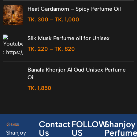
Heat Cardamom – Spicy Perfume Oil
TK.
300
–
TK.
1,000
Silk Musk Perfume oil for Unisex
TK.
220
–
TK.
820
Banafa Khonjor Al Oud Unisex Perfume
Oil
TK.
1,850
Contact
FOLLOW
Shanjoy
Us
US
Perfum
Shanjoy