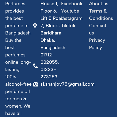
Perfumes
House 1,
Facebook
About us
provides
Floor 6,
Youtube
Terms &
the best
Lift 5 Road
Instagram
Conditions
perfume in
7, Block J,
TikTok
Contact
Bangladesh.
Baridhara
us
Buy the
Dhaka,
Privacy
best
Bangladesh
Policy
perfumes
01712-
online long-
002055,
lasting
01323-
100%
273253
alcohol-free
sj.shanjoy75@gmail.com
perfume oil
for men &
women. We
have all