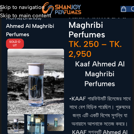
Skip to navigation
Kaaf Ahmed Al
Skip to main content
Home
Brands
Maghribi
Ahmed Al Maghribi
Perfumes
Perfumes
TK.
250
–
TK.
SOLD O
UT
2,950
Kaaf Ahmed Al
Maghribi
Perfumes
•
KAAF
পারফিউমটি রিলেজের সাথে
সাথে বেশ হিড়িক পরেছিল। পুরুষদের
জন্য এটি একটি বিশেষ সুগন্ধি যা
অনায়াসে আপনাকে সতেজ কবরে।
KAAF
সুগন্ধটি
Ahmed Al