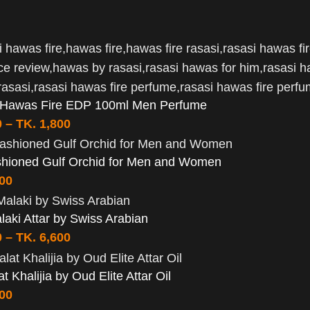
 Hawas Fire EDP 100ml Men Perfume
0
–
TK.
1,800
shioned Gulf Orchid for Men and Women
400
aki Attar by Swiss Arabian
0
–
TK.
6,600
t Khalijia by Oud Elite Attar Oil
500