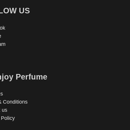
LOW US
ok
e
ram
joy Perfume
us
 Conditions
 us
 Policy