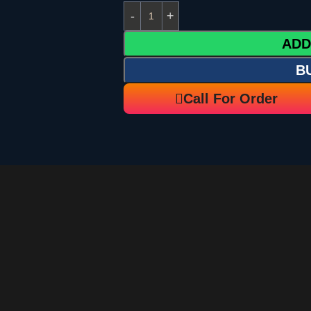
ADD
B
Call For Order