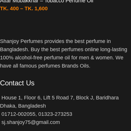
Attar Mubakkhar – Tobacco Perfume Oil
TK.
400
–
TK.
1,600
Shanjoy Perfumes provides the best perfume in
Bangladesh. Buy the best perfumes online long-lasting
100% alcohol-free perfume oil for men & women. We
have all famous perfumes Brands Oils.
Contact Us
House 1, Floor 6, Lift 5 Road 7, Block J, Baridhara
Dhaka, Bangladesh
01712-002055, 01323-273253
sj.shanjoy75@gmail.com