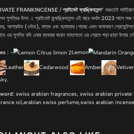
IVATE FRANKINCENSE
/
প্রাইভেট ফ্রাঙ্কিনসেন্স
” শুরুতেই সাইট্রাস
সব সুগন্ধির উৎস । প্রাইভেট ফ্র্যাঙ্কিনসেন্স এই বছর অর্থাৎ 2023 সালে লঞ্চ 
ভার, আগারউড (ওউড), মাস্ক এবং অ্যাম্বার।পাচ্ছে এমন অসাধারণ প্রেসেন্টেশন
সাথে এর সুগন্ধি যদি এবার ব্যবহার করেন তাহলেতো এর প্রেমে পড়া ছাড়া উপায় ন
es
: –
Lemon
Leather
Cedarwood
Amber
Vetive
ky.
yword
: swiss arabian fragrances, swiss arabian privat
grance oil,arabian swiss perfume,swiss arabian incense