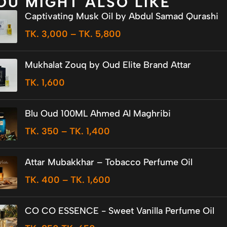
OU MIGHT ALSO LIKE
Captivating Musk Oil by Abdul Samad Qurashi
TK.
3,000
–
TK.
5,800
Mukhalat Zouq by Oud Elite Brand Attar
TK.
1,600
Blu Oud 100ML Ahmed Al Maghribi
TK.
350
–
TK.
1,400
Attar Mubakkhar – Tobacco Perfume Oil
TK.
400
–
TK.
1,600
CO CO ESSENCE - Sweet Vanilla Perfume Oil