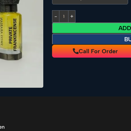
ADD
B
Call For Order
en