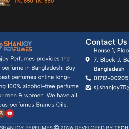
TK.
850
TK.
650
Contact Us
House 1, Floo
joy Perfumes provides the
7, Block J, B
 perfume in Bangladesh. Buy
Bangladesh
best perfumes online long-
01712-00205
ing 100% alcohol-free perfume
sj.shanjoy7
for men & women. We have all
us perfumes Brands Oils.
SHANJOY PERFUMES
2026 DEVELOPED BY
TECH