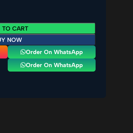
 TO CART
UY NOW
Order On WhatsApp
Order On WhatsApp