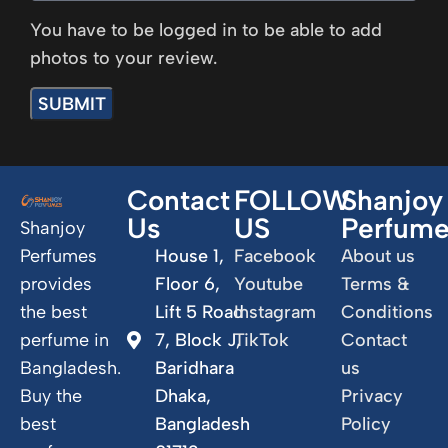
You have to be logged in to be able to add
photos to your review.
Contact
FOLLOW
Shanjoy
Us
US
Perfum
Shanjoy
Perfumes
House 1,
Facebook
About us
provides
Floor 6,
Youtube
Terms &
the best
Lift 5 Road
Instagram
Conditions
perfume in
7, Block J,
TikTok
Contact
Bangladesh.
Baridhara
us
Buy the
Dhaka,
Privacy
best
Bangladesh
Policy