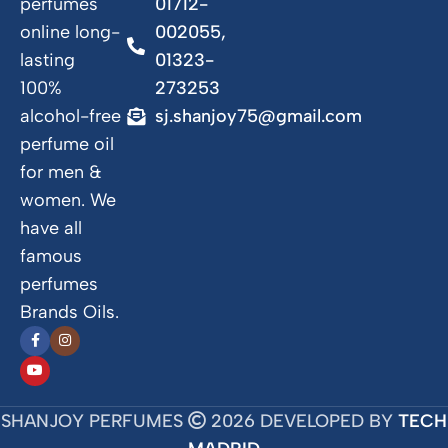
perfumes
01712-
online long-
002055,
lasting
01323-
100%
273253
alcohol-free
sj.shanjoy75@gmail.com
perfume oil
for men &
women. We
have all
famous
perfumes
Brands Oils.
SHANJOY PERFUMES
2026 DEVELOPED BY
TECH