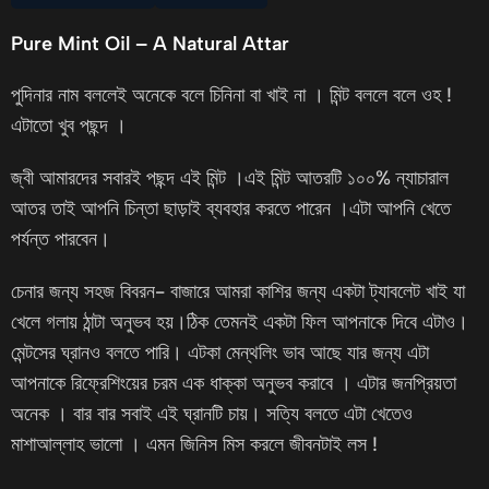
Pure Mint Oil – A Natural Attar
পুদিনার নাম বললেই অনেকে বলে চিনিনা বা খাই না । মিন্ট বললে বলে ওহ !
এটাতো খুব পছন্দ ।
জ্বী আমারদের সবারই পছন্দ এই মিন্ট ।এই মিন্ট আতরটি ১০০% ন্যাচারাল
আতর তাই আপনি চিন্তা ছাড়াই ব্যবহার করতে পারেন ।এটা আপনি খেতে
পর্যন্ত পারবেন।
চেনার জন্য সহজ বিবরন- বাজারে আমরা কাশির জন্য একটা ট্যাবলেট খাই যা
খেলে গলায় ঠান্টা অনুভব হয়।ঠিক তেমনই একটা ফিল আপনাকে দিবে এটাও।
মেন্টসের ঘ্রানও বলতে পারি। এটকা মেন্থলিং ভাব আছে যার জন্য এটা
আপনাকে রিফ্রেশিংয়ের চরম এক ধাক্কা অনুভব করাবে । এটার জনপ্রিয়তা
অনেক । বার বার সবাই এই ঘ্রানটি চায়। সত্যি বলতে এটা খেতেও
মাশাআল্লাহ ভালো । এমন জিনিস মিস করলে জীবনটাই লস !