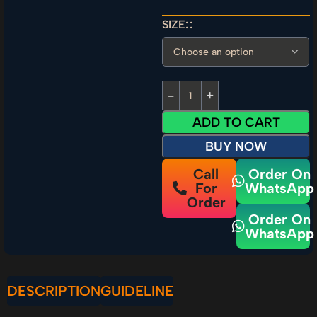
SIZE:
ADD TO CART
BUY NOW
Call
Order On
For
WhatsApp
Order
Order On
WhatsApp
DESCRIPTION
GUIDELINE