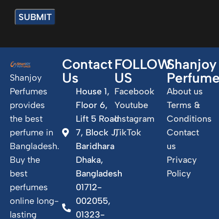
Contact
FOLLOW
Shanjoy
Us
US
Perfum
Shanjoy
Perfumes
House 1,
Facebook
About us
provides
Floor 6,
Youtube
Terms &
the best
Lift 5 Road
Instagram
Conditions
perfume in
7, Block J,
TikTok
Contact
Bangladesh.
Baridhara
us
Buy the
Dhaka,
Privacy
best
Bangladesh
Policy
perfumes
01712-
online long-
002055,
lasting
01323-