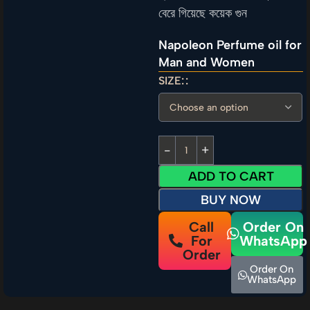
বেরে গিয়েছে কয়েক গুন
Napoleon Perfume oil for
Man and Women
SIZE:
ADD TO CART
BUY NOW
Call
Order On
For
WhatsApp
Order
Order On
WhatsApp