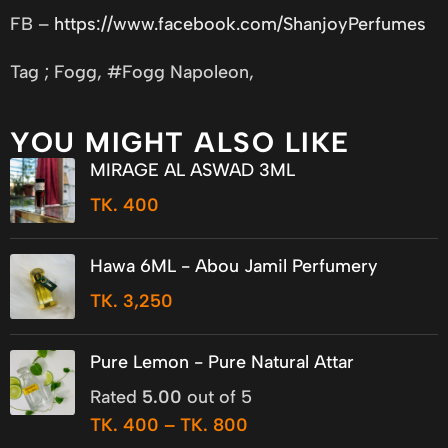
FB –
https://www.facebook.com/ShanjoyPerfumes
Tag ; Fogg, #Fogg Napoleon,
YOU MIGHT ALSO LIKE
MIRAGE AL ASWAD 3ML
TK.
400
Hawa 6ML - Abou Jamil Perfumery
TK.
3,250
Pure Lemon - Pure Natural Attar
Rated
5.00
out of 5
TK.
400
–
TK.
800