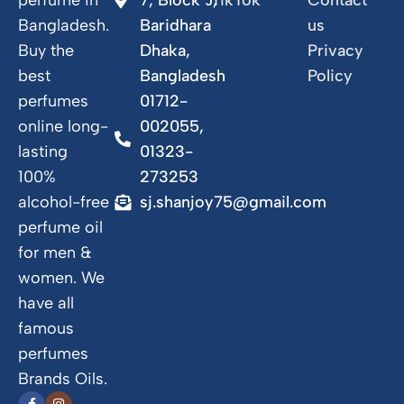
perfume in
7, Block J,
TikTok
Contact
Bangladesh.
Baridhara
us
Buy the
Dhaka,
Privacy
best
Bangladesh
Policy
perfumes
01712-
online long-
002055,
lasting
01323-
100%
273253
alcohol-free
sj.shanjoy75@gmail.com
perfume oil
for men &
women. We
have all
famous
perfumes
Brands Oils.