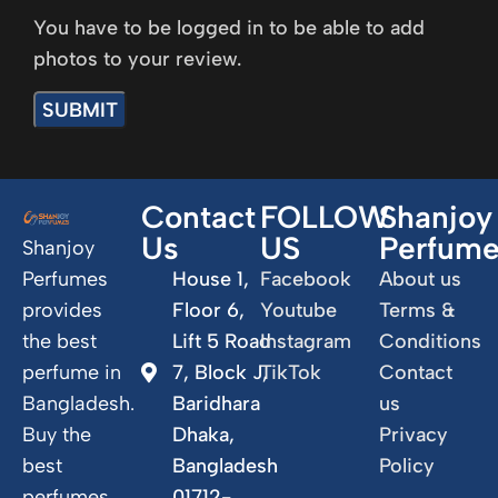
You have to be logged in to be able to add
photos to your review.
Contact
FOLLOW
Shanjoy
Us
US
Perfum
Shanjoy
Perfumes
House 1,
Facebook
About us
provides
Floor 6,
Youtube
Terms &
the best
Lift 5 Road
Instagram
Conditions
perfume in
7, Block J,
TikTok
Contact
Bangladesh.
Baridhara
us
Buy the
Dhaka,
Privacy
best
Bangladesh
Policy
perfumes
01712-